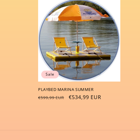
e
g
o
r
i
Sale
e
PLAYBED MARINA SUMMER
:
Normaler
Verkaufspreis
€534,99 EUR
€599,99 EUR
Preis