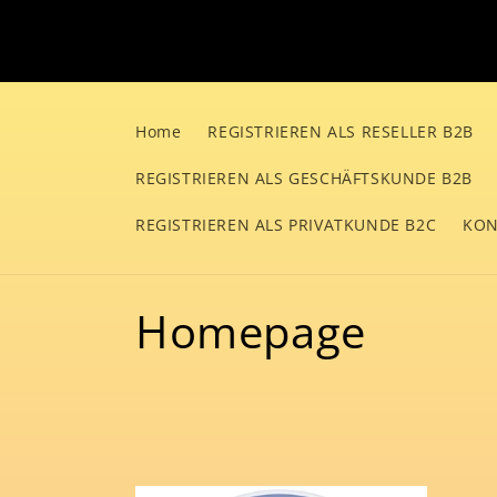
Direkt
zum
Inhalt
Home
REGISTRIEREN ALS RESELLER B2B
REGISTRIEREN ALS GESCHÄFTSKUNDE B2B
REGISTRIEREN ALS PRIVATKUNDE B2C
KON
K
Homepage
a
t